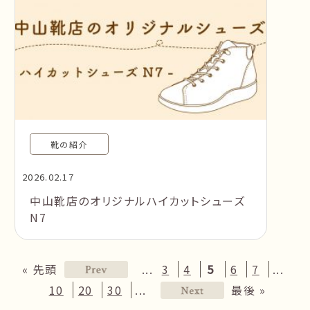
靴の紹介
2026.02.17
中山靴店のオリジナルハイカットシューズ
N7
...
...
« 先頭
3
4
5
6
7
...
10
20
30
最後 »