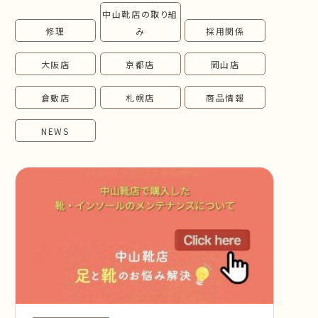
中山靴店の取り組
follow us!
修理
み
採用関係
大阪店
京都店
岡山店
倉敷店
札幌店
商品情報
NEWS