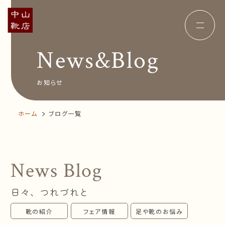
News&Blog
Concept
コンセプト
Insole
オーダー中敷き
Voice
お客様の声
お知らせ
Shop Info
店舗案内
News&Blog
お知らせ
ホーム
ブログ一覧
Company
会社概要
Recruit
採用情報
Business trip
出張相談会
News Blog
オンラインショップ
日々、つれづれと
お問い合わせ
靴の紹介
フェア情報
足や靴のお悩み