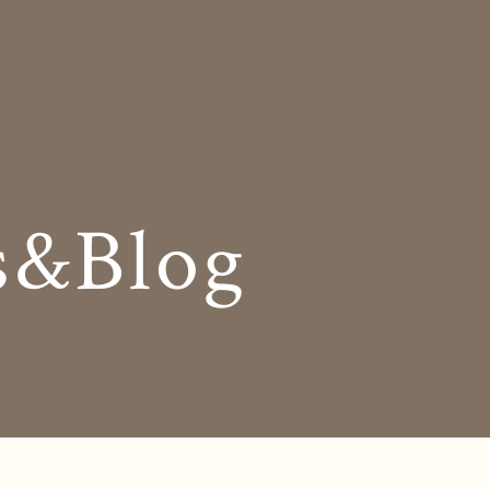
Insole
コンセプト
オーダー中敷き
Shop Info
様の声
店舗案内
s&Blog
og
Company
お知らせ
会社概要
Business trip
採用情報
出張相談会
ラインショップ
お問い合わせ