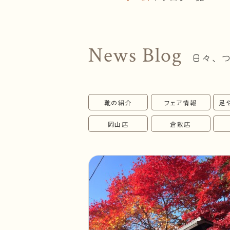
News Blog
日々、
靴の紹介
フェア情報
足
岡山店
倉敷店