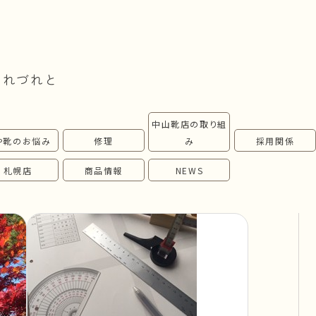
つれづれと
中山靴店の取り組
や靴のお悩み
修理
み
採用関係
札幌店
商品情報
NEWS