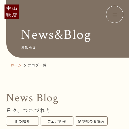
News&Blog
Concept
コンセプト
Insole
オーダー中敷き
Voice
お客様の声
お知らせ
Shop Info
店舗案内
News&Blog
お知らせ
ホーム
ブログ一覧
Company
会社概要
Recruit
採用情報
Business trip
出張相談会
News Blog
オンラインショップ
日々、つれづれと
お問い合わせ
靴の紹介
フェア情報
足や靴のお悩み