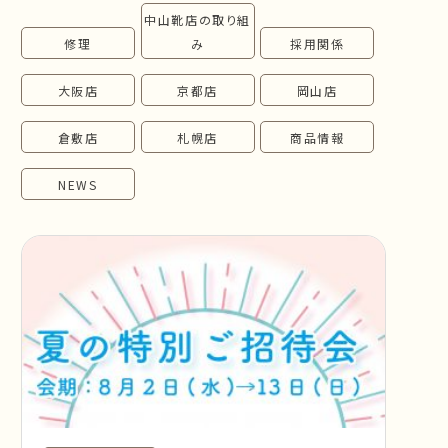
中山靴店の取り組
follow us!
修理
み
採用関係
大阪店
京都店
岡山店
倉敷店
札幌店
商品情報
NEWS