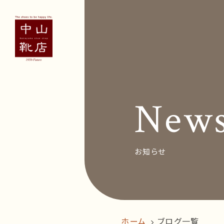
Concept
Voice
お客
New
News&Bl
Recruit
お知らせ
オン
ホーム
ブログ一覧
follow us!