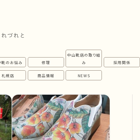
つれづれと
中山靴店の取り組
や靴のお悩み
修理
み
採用関係
札幌店
商品情報
NEWS