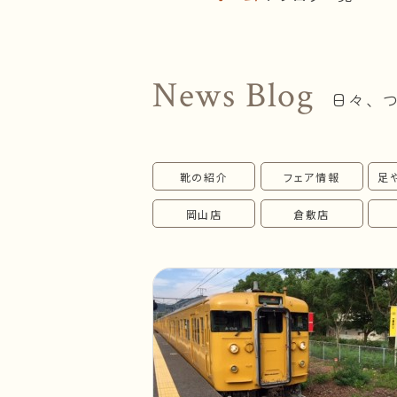
News Blog
日々、
靴の紹介
フェア情報
足
岡山店
倉敷店