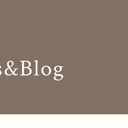
Insole
コンセプト
オーダー中敷き
Shop Info
様の声
店舗案内
s&Blog
og
Company
お知らせ
会社概要
Business trip
採用情報
出張相談会
ラインショップ
お問い合わせ