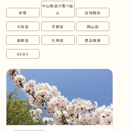
中山靴店の取り組
follow us!
修理
み
採用関係
大阪店
京都店
岡山店
倉敷店
札幌店
商品情報
NEWS