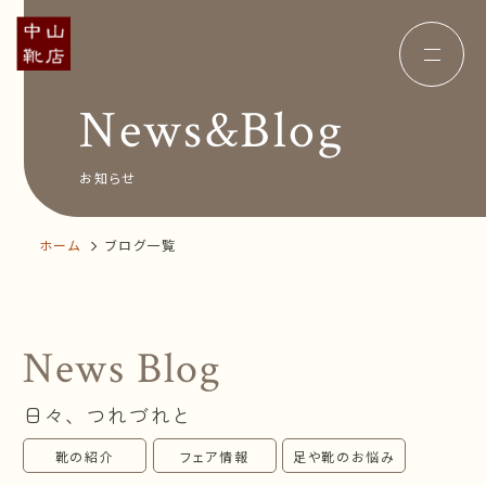
News&Blog
Concept
コンセプト
Insole
オーダー中敷き
Voice
お客様の声
お知らせ
Shop Info
店舗案内
News&Blog
お知らせ
ホーム
ブログ一覧
Company
会社概要
Recruit
採用情報
Business trip
出張相談会
News Blog
オンラインショップ
日々、つれづれと
お問い合わせ
靴の紹介
フェア情報
足や靴のお悩み