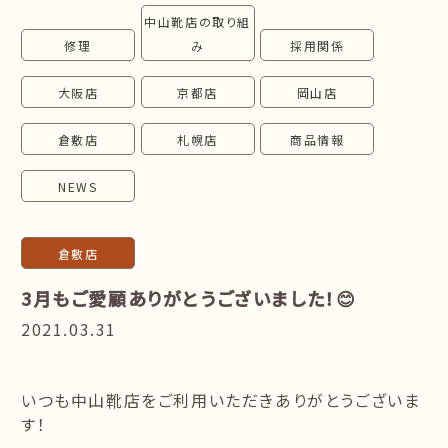
中山靴店の取り組
follow us!
修理
み
採用関係
大阪店
京都店
岡山店
倉敷店
札幌店
商品情報
NEWS
倉敷店
3月もご愛顧ありがとうございました！😊
2021.03.31
いつも中山靴店をご利用いただきありがとうございま
す！