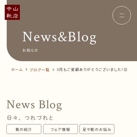
News&Blog
Concept
コンセプト
Insole
オーダー中敷き
Voice
お客様の声
お知らせ
Shop Info
店舗案内
News&Blog
お知らせ
Company
ホーム
3月もご愛顧ありがとうございました！😊
ブログ一覧
会社概要
Recruit
採用情報
Business trip
出張相談会
News Blog
オンラインショップ
日々、つれづれと
お問い合わせ
靴の紹介
フェア情報
足や靴のお悩み