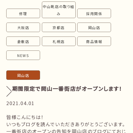
中山靴店の取り組
follow us!
修理
み
採用関係
大阪店
京都店
岡山店
倉敷店
札幌店
商品情報
NEWS
岡山店
＼期間限定で岡山一番街店がオープンします！
／
2021.04.01
皆様こんにちは！
いつもブログを読んでいただきありがとうございます。
一番街店のオープンの告知を岡山店のブログにておじ