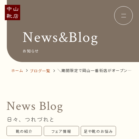
News&Blog
Concept
コンセプト
Insole
オーダー中敷き
Voice
お客様の声
お知らせ
Shop Info
店舗案内
News&Blog
お知らせ
Company
ホーム
＼期間限定で岡山一番街店がオープンし
ブログ一覧
会社概要
Recruit
ます！／
採用情報
Business trip
出張相談会
News Blog
オンラインショップ
日々、つれづれと
お問い合わせ
靴の紹介
フェア情報
足や靴のお悩み