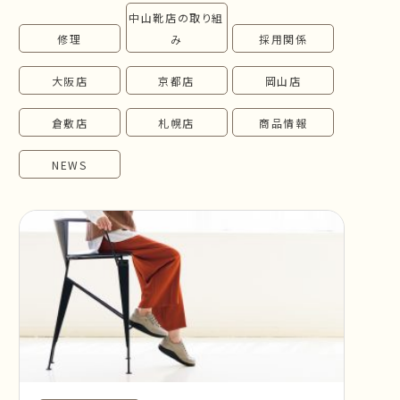
中山靴店の取り組
follow us!
修理
み
採用関係
大阪店
京都店
岡山店
倉敷店
札幌店
商品情報
NEWS