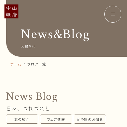
News&Blog
Concept
コンセプト
Insole
オーダー中敷き
Voice
お客様の声
お知らせ
Shop Info
店舗案内
News&Blog
お知らせ
ホーム
ブログ一覧
Company
会社概要
Recruit
採用情報
Business trip
出張相談会
News Blog
オンラインショップ
日々、つれづれと
お問い合わせ
靴の紹介
フェア情報
足や靴のお悩み