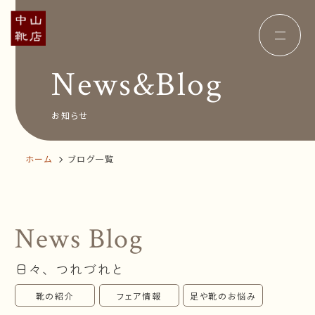
News&Blog
Concept
コンセプト
Insole
オーダー中敷き
Voice
お客様の声
お知らせ
Shop Info
店舗案内
News&Blog
お知らせ
ホーム
ブログ一覧
Company
会社概要
Recruit
採用情報
Business trip
出張相談会
News Blog
オンラインショップ
日々、つれづれと
お問い合わせ
靴の紹介
フェア情報
足や靴のお悩み