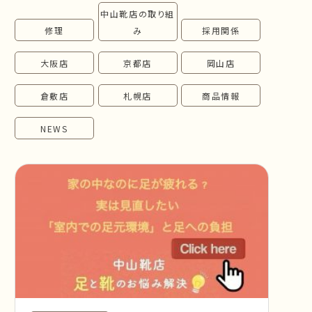
中山靴店の取り組
follow us!
修理
み
採用関係
大阪店
京都店
岡山店
倉敷店
札幌店
商品情報
NEWS