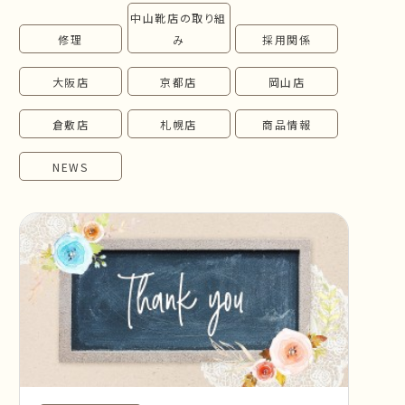
中山靴店の取り組
follow us!
修理
み
採用関係
大阪店
京都店
岡山店
倉敷店
札幌店
商品情報
NEWS