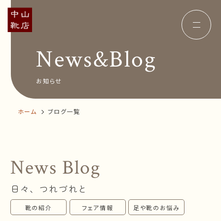
News&Blog
Concept
コンセプト
Insole
オーダー中敷き
Voice
お客様の声
お知らせ
Shop Info
店舗案内
News&Blog
お知らせ
ホーム
ブログ一覧
Company
会社概要
Recruit
採用情報
Business trip
出張相談会
News Blog
オンラインショップ
日々、つれづれと
お問い合わせ
靴の紹介
フェア情報
足や靴のお悩み