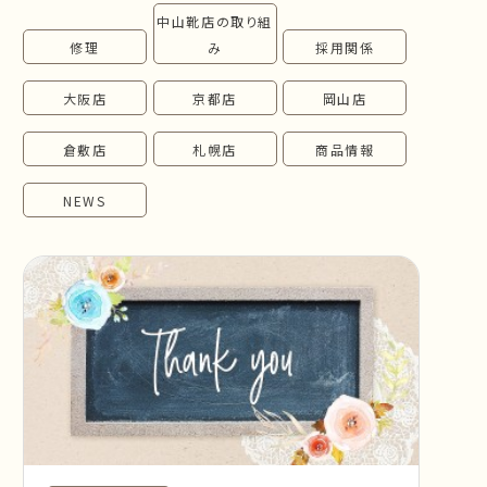
中山靴店の取り組
follow us!
修理
み
採用関係
大阪店
京都店
岡山店
倉敷店
札幌店
商品情報
NEWS