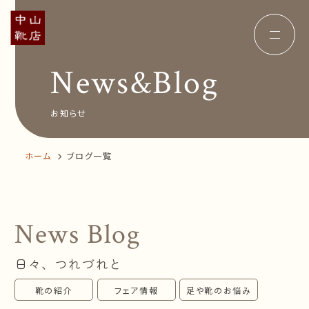
News&Blog
Concept
コンセプト
Insole
オーダー中敷き
Voice
お客様の声
お知らせ
Shop Info
店舗案内
News&Blog
お知らせ
ホーム
ブログ一覧
Company
会社概要
Recruit
採用情報
Business trip
出張相談会
News Blog
オンラインショップ
日々、つれづれと
お問い合わせ
靴の紹介
フェア情報
足や靴のお悩み