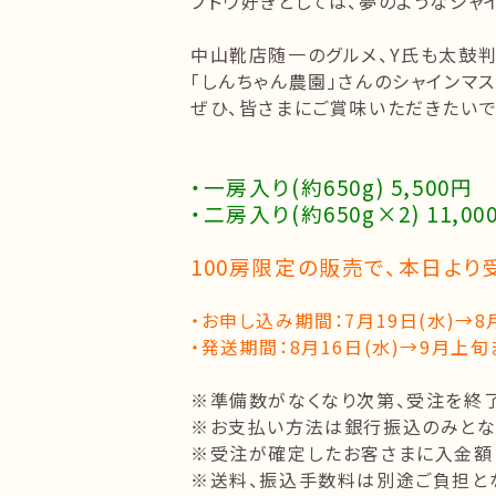
ブドウ好きとしては、夢のようなシャイ
中山靴店随一のグルメ、Y氏も太鼓
「しんちゃん農園」さんのシャインマス
ぜひ、皆さまにご賞味いただきたいで
・一房入り(約650g) 5,500円
・二房入り(約650g×2) 11,00
100房限定の販売で、本日より
・お申し込み期間：7月19日(水)→8
・発送期間：8月16日(水)→9月上
※準備数がなくなり次第、受注を終了
※お支払い方法は銀行振込のみとな
※受注が確定したお客さまに入金額
※送料、振込手数料は別途ご負担と