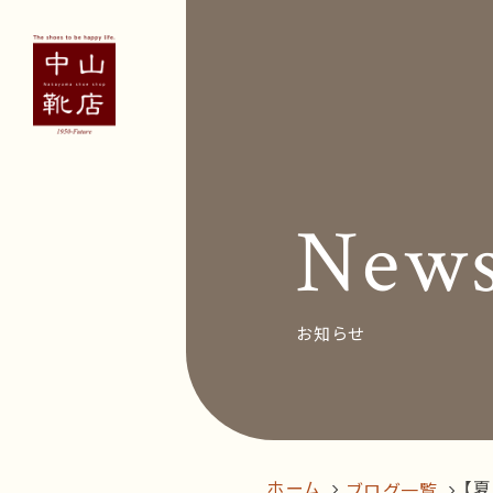
Concept
Voice
お客
New
News&Bl
Recruit
お知らせ
オン
follow us!
ホーム
【
ブログ一覧