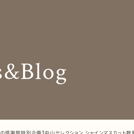
Insole
コンセプト
オーダー中敷き
Shop Info
様の声
店舗案内
s&Blog
og
Company
お知らせ
会社概要
Business trip
採用情報
出張相談会
ラインショップ
お問い合わせ
夏の感謝祭特別企画】中山セレクション シャインマスカット