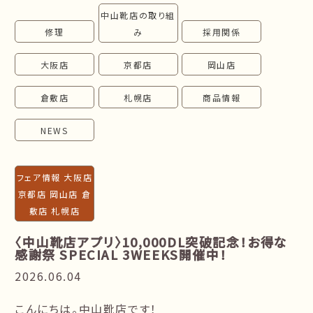
中山靴店の取り組
follow us!
修理
み
採用関係
大阪店
京都店
岡山店
倉敷店
札幌店
商品情報
NEWS
フェア情報 大阪店
京都店 岡山店 倉
敷店 札幌店
〈中山靴店アプリ〉10,000DL突破記念！お得な
感謝祭 SPECIAL 3WEEKS開催中！
2026.06.04
こんにちは。中山靴店です！