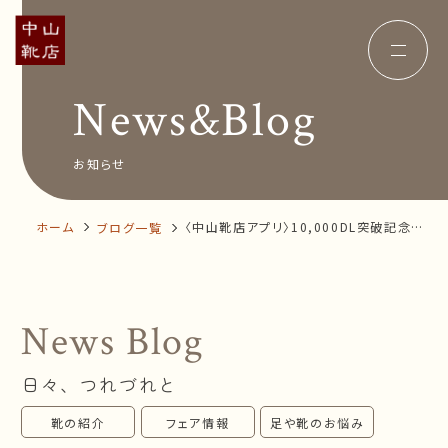
News&Blog
Concept
コンセプト
Insole
オーダー中敷き
Voice
お客様の声
お知らせ
Shop Info
店舗案内
News&Blog
お知らせ
Company
ホーム
〈中山靴店アプリ〉10,000DL突破記念！
ブログ一覧
会社概要
Recruit
お得な感謝祭 SPECIAL 3WEEKS開催中！
採用情報
Business trip
出張相談会
News Blog
オンラインショップ
日々、つれづれと
お問い合わせ
靴の紹介
フェア情報
足や靴のお悩み