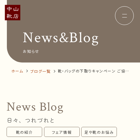
News&Blog
Concept
コンセプト
Insole
オーダー中敷き
Voice
お客様の声
お知らせ
Shop Info
店舗案内
News&Blog
お知らせ
Company
ホーム
靴・バッグの下取りキャンペーン ご協力
ブログ一覧
会社概要
Recruit
ありがとうございました
採用情報
Business trip
出張相談会
News Blog
オンラインショップ
日々、つれづれと
お問い合わせ
靴の紹介
フェア情報
足や靴のお悩み