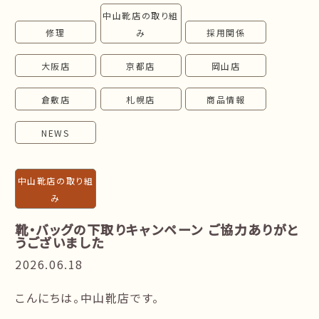
中山靴店の取り組
follow us!
修理
み
採用関係
大阪店
京都店
岡山店
倉敷店
札幌店
商品情報
NEWS
中山靴店の取り組
み
靴・バッグの下取りキャンペーン ご協力ありがと
うございました
2026.06.18
こんにちは。中山靴店です。