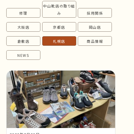
中山靴店の取り組
follow us!
修理
み
採用関係
大阪店
京都店
岡山店
倉敷店
札幌店
商品情報
NEWS