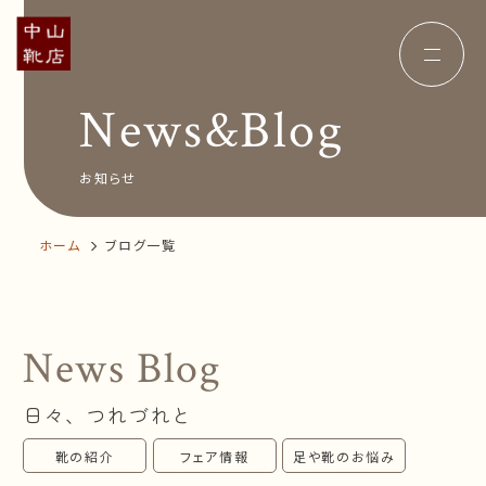
News&Blog
Concept
コンセプト
Insole
オーダー中敷き
Voice
お客様の声
お知らせ
Shop Info
店舗案内
News&Blog
お知らせ
ホーム
ブログ一覧
Company
会社概要
Recruit
採用情報
Business trip
出張相談会
News Blog
オンラインショップ
日々、つれづれと
お問い合わせ
靴の紹介
フェア情報
足や靴のお悩み