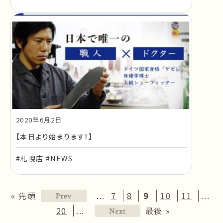
2020年6月2日
【本日より始まります！】
#札幌店 #NEWS
...
...
« 先頭
7
8
9
10
11
...
20
最後 »