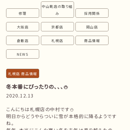
中山靴店の取り組
follow us!
修理
み
採用関係
大阪店
京都店
岡山店
倉敷店
札幌店
商品情報
NEWS
札幌店 商品情報
冬本番にぴったりの、、、⛄
2020.12.13
こんにちは札幌店の中村です⛄
明日からどうやらついに雪が本格的に降るようです
ね。