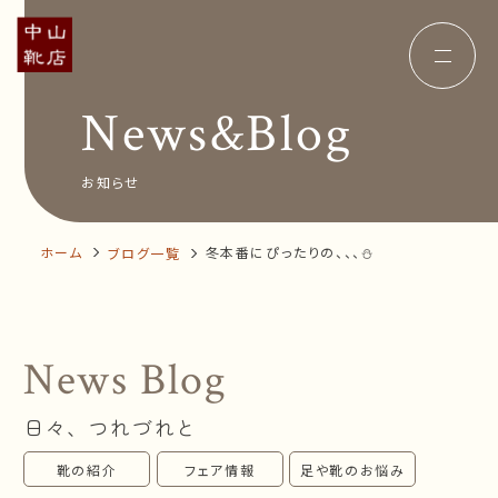
News&Blog
Concept
コンセプト
Insole
オーダー中敷き
Voice
お客様の声
お知らせ
Shop Info
店舗案内
News&Blog
お知らせ
Company
ホーム
冬本番にぴったりの、、、⛄
ブログ一覧
会社概要
Recruit
採用情報
Business trip
出張相談会
News Blog
オンラインショップ
日々、つれづれと
お問い合わせ
靴の紹介
フェア情報
足や靴のお悩み