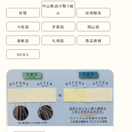
中山靴店の取り組
follow us!
修理
み
採用関係
大阪店
京都店
岡山店
倉敷店
札幌店
商品情報
NEWS