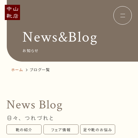
News&Blog
Concept
コンセプト
Insole
オーダー中敷き
Voice
お客様の声
お知らせ
Shop Info
店舗案内
News&Blog
お知らせ
ホーム
ブログ一覧
Company
会社概要
Recruit
採用情報
Business trip
出張相談会
News Blog
オンラインショップ
日々、つれづれと
お問い合わせ
靴の紹介
フェア情報
足や靴のお悩み