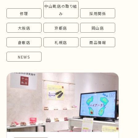
中山靴店の取り組
follow us!
修理
み
採用関係
大阪店
京都店
岡山店
倉敷店
札幌店
商品情報
NEWS