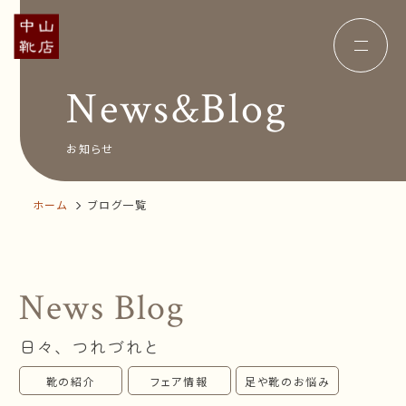
News&Blog
Concept
コンセプト
Insole
オーダー中敷き
Voice
お客様の声
お知らせ
Shop Info
店舗案内
News&Blog
お知らせ
ホーム
ブログ一覧
Company
会社概要
Recruit
採用情報
Business trip
出張相談会
News Blog
オンラインショップ
日々、つれづれと
お問い合わせ
靴の紹介
フェア情報
足や靴のお悩み