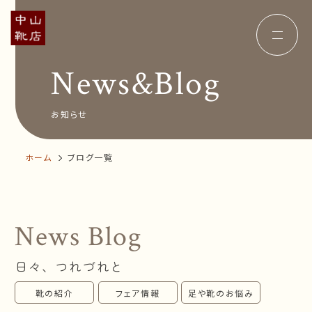
News&Blog
Concept
コンセプト
Insole
オーダー中敷き
Voice
お客様の声
お知らせ
Shop Info
店舗案内
News&Blog
お知らせ
ホーム
ブログ一覧
Company
会社概要
Recruit
採用情報
Business trip
出張相談会
News Blog
オンラインショップ
日々、つれづれと
お問い合わせ
靴の紹介
フェア情報
足や靴のお悩み