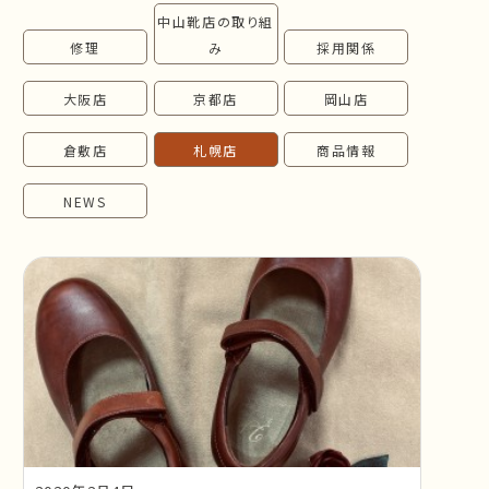
中山靴店の取り組
follow us!
修理
み
採用関係
大阪店
京都店
岡山店
倉敷店
札幌店
商品情報
NEWS