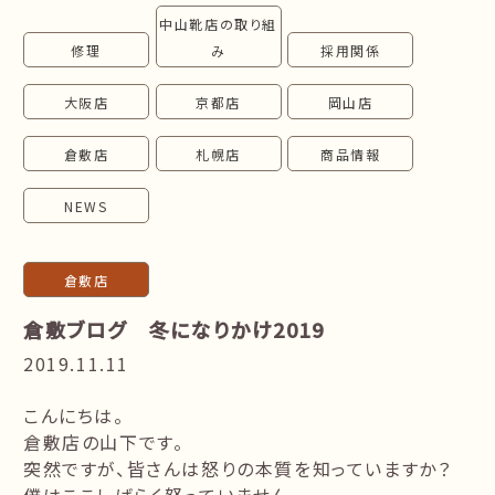
中山靴店の取り組
follow us!
修理
み
採用関係
大阪店
京都店
岡山店
倉敷店
札幌店
商品情報
NEWS
倉敷店
倉敷ブログ 冬になりかけ2019
2019.11.11
こんにちは。
倉敷店の山下です。
突然ですが、皆さんは怒りの本質を知っていますか？