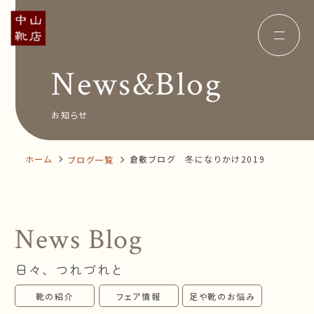
News&Blog
Concept
コンセプト
Insole
オーダー中敷き
Voice
お客様の声
お知らせ
Shop Info
店舗案内
News&Blog
お知らせ
Company
ホーム
倉敷ブログ 冬になりかけ2019
ブログ一覧
会社概要
Recruit
採用情報
Business trip
出張相談会
News Blog
オンラインショップ
日々、つれづれと
お問い合わせ
靴の紹介
フェア情報
足や靴のお悩み