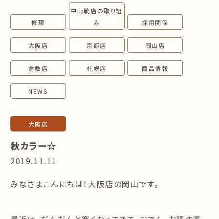
中山靴店の取り組
follow us!
修理
み
採用関係
大阪店
京都店
岡山店
倉敷店
札幌店
商品情報
NEWS
大阪店
秋カラー☆
2019.11.11
みなさまこんにちは！大阪店の岡山です。