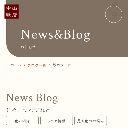
News&Blog
Concept
コンセプト
Insole
オーダー中敷き
Voice
お客様の声
お知らせ
Shop Info
店舗案内
News&Blog
お知らせ
Company
ホーム
秋カラー☆
ブログ一覧
会社概要
Recruit
採用情報
Business trip
出張相談会
News Blog
オンラインショップ
日々、つれづれと
お問い合わせ
靴の紹介
フェア情報
足や靴のお悩み