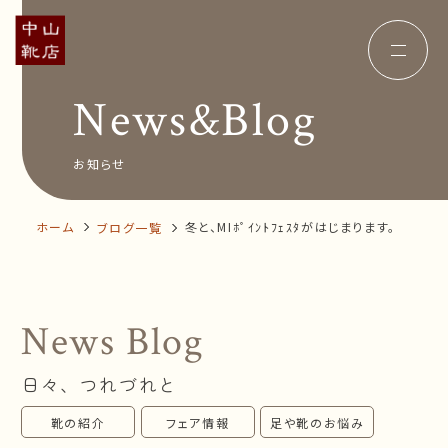
News&Blog
Concept
コンセプト
Insole
オーダー中敷き
Voice
お客様の声
お知らせ
Shop Info
店舗案内
News&Blog
お知らせ
Company
ホーム
冬と、MIﾎﾟｲﾝﾄﾌｪｽﾀがはじまります。
ブログ一覧
会社概要
Recruit
採用情報
Business trip
出張相談会
News Blog
オンラインショップ
日々、つれづれと
お問い合わせ
靴の紹介
フェア情報
足や靴のお悩み