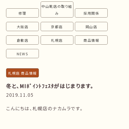
中山靴店の取り組
follow us!
修理
み
採用関係
大阪店
京都店
岡山店
倉敷店
札幌店
商品情報
NEWS
札幌店 商品情報
冬と、MIﾎﾟｲﾝﾄﾌｪｽﾀがはじまります。
2019.11.05
こんにちは、札幌店のナカムラです。