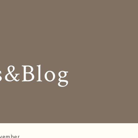
Insole
コンセプト
オーダー中敷き
Shop Info
様の声
店舗案内
s&Blog
og
Company
お知らせ
会社概要
Business trip
採用情報
出張相談会
ラインショップ
お問い合わせ
vember