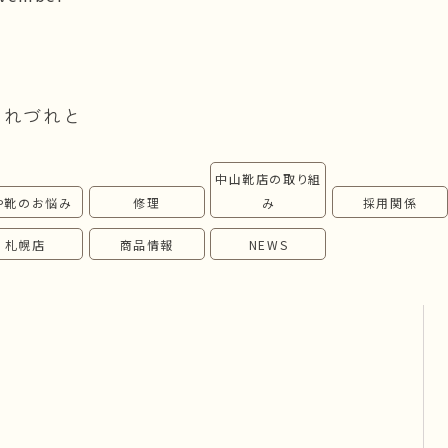
つれづれと
中山靴店の取り組
や靴のお悩み
修理
み
採用関係
札幌店
商品情報
NEWS