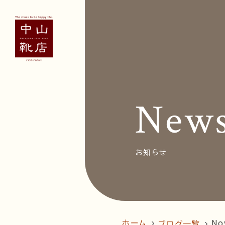
Concept
Voice
お客
New
News&Bl
Recruit
お知らせ
オン
follow us!
ホーム
No
ブログ一覧