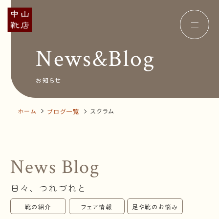
News&Blog
Concept
コンセプト
Insole
オーダー中敷き
Voice
お客様の声
お知らせ
Shop Info
店舗案内
News&Blog
お知らせ
Company
ホーム
スクラム
ブログ一覧
会社概要
Recruit
採用情報
Business trip
出張相談会
News Blog
オンラインショップ
日々、つれづれと
お問い合わせ
靴の紹介
フェア情報
足や靴のお悩み