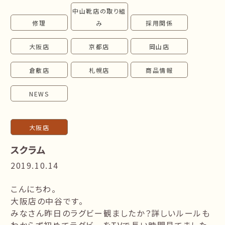
中山靴店の取り組
follow us!
修理
み
採用関係
大阪店
京都店
岡山店
倉敷店
札幌店
商品情報
NEWS
大阪店
スクラム
2019.10.14
こんにちわ。
大阪店の中谷です。
みなさん昨日のラグビー観ましたか？詳しいルールも