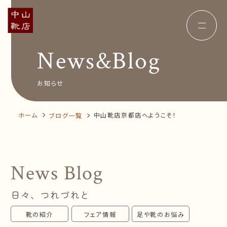
News&Blog
Concept
コンセプト
Insole
オーダー中敷き
Voice
お客様の声
お知らせ
Shop Info
店舗案内
News&Blog
お知らせ
Company
ホーム
中山靴店京都店へようこそ！
ブログ一覧
会社概要
Recruit
採用情報
Business trip
出張相談会
News Blog
オンラインショップ
日々、つれづれと
お問い合わせ
靴の紹介
フェア情報
足や靴のお悩み