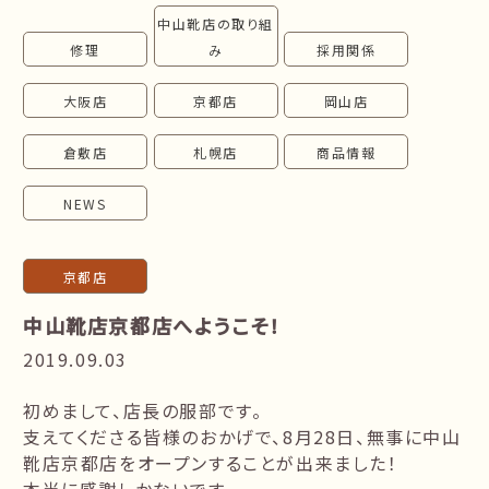
中山靴店の取り組
follow us!
修理
み
採用関係
大阪店
京都店
岡山店
倉敷店
札幌店
商品情報
NEWS
京都店
中山靴店京都店へようこそ！
2019.09.03
初めまして、店長の服部です。
支えてくださる皆様のおかげで、8月28日、無事に中山
靴店京都店をオープンすることが出来ました！