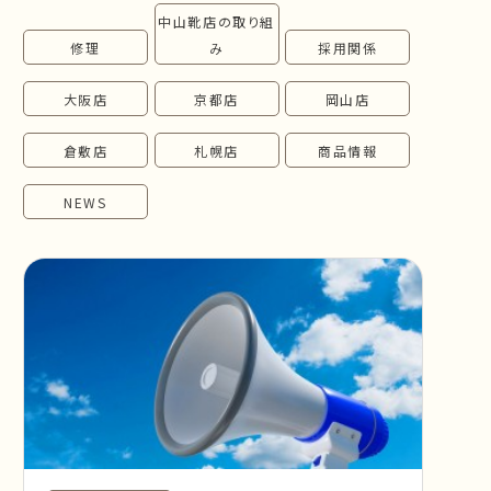
中山靴店の取り組
follow us!
修理
み
採用関係
大阪店
京都店
岡山店
倉敷店
札幌店
商品情報
NEWS