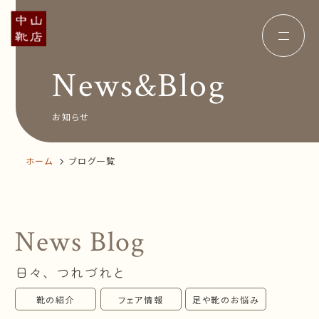
News&Blog
Concept
コンセプト
Insole
オーダー中敷き
Voice
お客様の声
お知らせ
Shop Info
店舗案内
News&Blog
お知らせ
ホーム
ブログ一覧
Company
会社概要
Recruit
採用情報
Business trip
出張相談会
News Blog
オンラインショップ
日々、つれづれと
お問い合わせ
靴の紹介
フェア情報
足や靴のお悩み