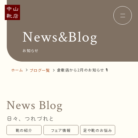
News&Blog
Concept
コンセプト
Insole
オーダー中敷き
Voice
お客様の声
お知らせ
Shop Info
店舗案内
News&Blog
お知らせ
Company
ホーム
倉敷店から2月のお知らせ 🎙
ブログ一覧
会社概要
Recruit
採用情報
Business trip
出張相談会
News Blog
オンラインショップ
日々、つれづれと
お問い合わせ
靴の紹介
フェア情報
足や靴のお悩み