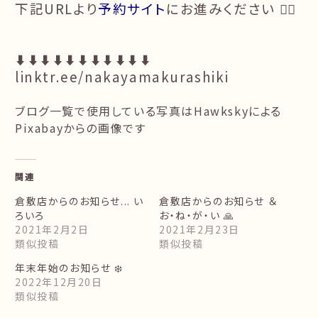
下記URLより
予約サイト
にお進みください 🙇‍♀️
⬇️⬇️⬇️⬇️⬇️⬇️⬇️⬇️⬇️⬇️⬇️
linktr.ee/nakayamakurashiki
ブログ一覧で使用している写真は
Hawksky
による
Pixabay
からの画像です
関連
倉敷店からのお知らせ... い
倉敷店からのお知らせ ＆
ろいろ
お・ね・が・い 🙏
2021年2月2日
2021年2月23日
類似投稿
類似投稿
年末年始のお知らせ ❄️
2022年12月20日
類似投稿