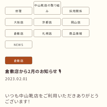
中山靴店の取り組
follow us!
修理
み
採用関係
大阪店
京都店
岡山店
倉敷店
札幌店
商品情報
NEWS
倉敷店
倉敷店から2月のお知らせ 🎙
2023.02.01
いつも中山靴店をご利用いただきありがとう
ございます！