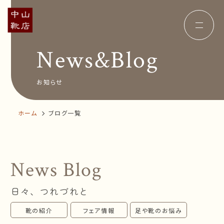
News&Blog
Concept
コンセプト
Insole
オーダー中敷き
Voice
お客様の声
お知らせ
Shop Info
店舗案内
News&Blog
お知らせ
ホーム
ブログ一覧
Company
会社概要
Recruit
採用情報
Business trip
出張相談会
News Blog
オンラインショップ
日々、つれづれと
お問い合わせ
靴の紹介
フェア情報
足や靴のお悩み