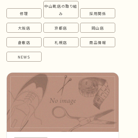
中山靴店の取り組
follow us!
修理
み
採用関係
大阪店
京都店
岡山店
倉敷店
札幌店
商品情報
NEWS