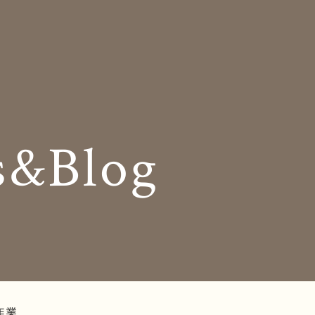
Insole
コンセプト
オーダー中敷き
Shop Info
様の声
店舗案内
s&Blog
og
Company
お知らせ
会社概要
Business trip
採用情報
出張相談会
ラインショップ
お問い合わせ
作業