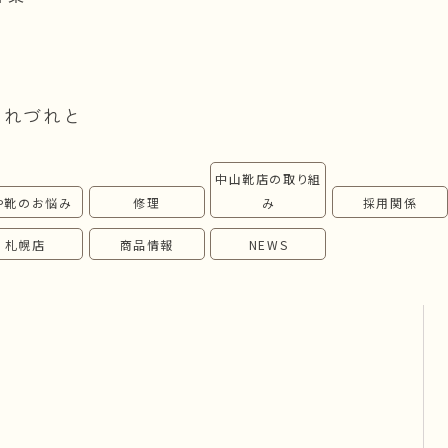
つれづれと
中山靴店の取り組
や靴のお悩み
修理
み
採用関係
札幌店
商品情報
NEWS