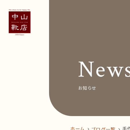
Concept
Voice
お客
New
News&Bl
Recruit
お知らせ
オン
follow us!
ホーム
手
ブログ一覧