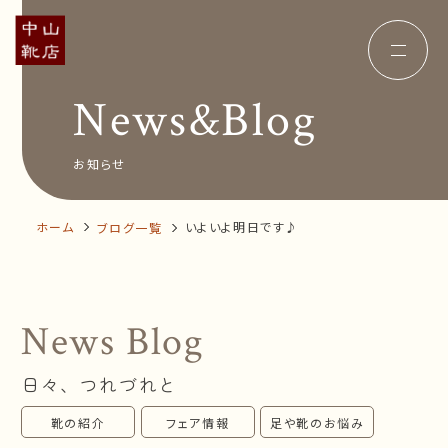
News&Blog
Concept
コンセプト
Insole
オーダー中敷き
Voice
お客様の声
お知らせ
Shop Info
店舗案内
News&Blog
お知らせ
Company
ホーム
いよいよ明日です♪
ブログ一覧
会社概要
Recruit
採用情報
Business trip
出張相談会
News Blog
オンラインショップ
日々、つれづれと
お問い合わせ
靴の紹介
フェア情報
足や靴のお悩み