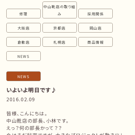
中山靴店の取り組
follow us!
修理
み
採用関係
大阪店
京都店
岡山店
倉敷店
札幌店
商品情報
NEWS
NEWS
いよいよ明日です♪
2016.02.09
皆様、こんにちは。
中山靴店の部長、小林です。
えっ？何の部長かって？？