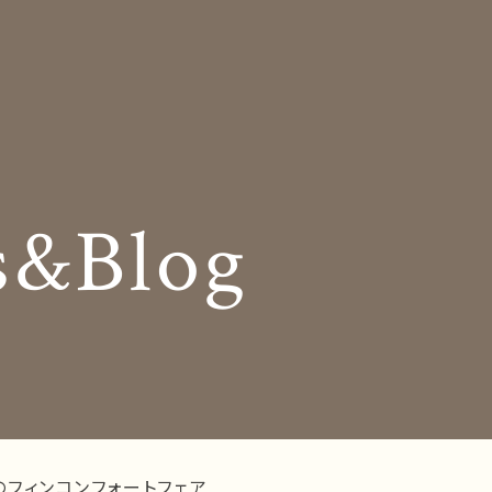
Insole
コンセプト
オーダー中敷き
Shop Info
様の声
店舗案内
s&Blog
og
Company
お知らせ
会社概要
Business trip
採用情報
出張相談会
ラインショップ
お問い合わせ
のフィンコンフォートフェア