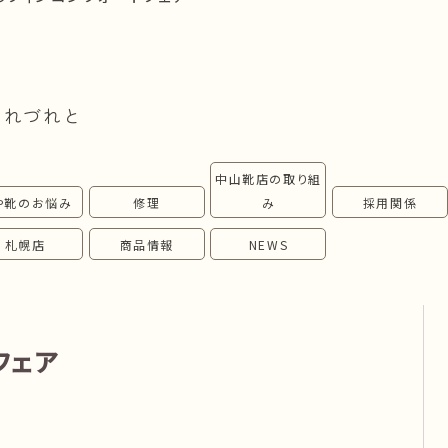
つれづれと
中山靴店の取り組
や靴のお悩み
修理
み
採用関係
札幌店
商品情報
NEWS
フェア