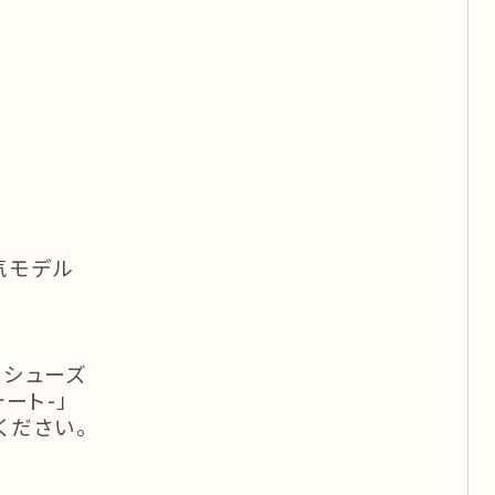
気モデル
トシューズ
ォート-」
ください。