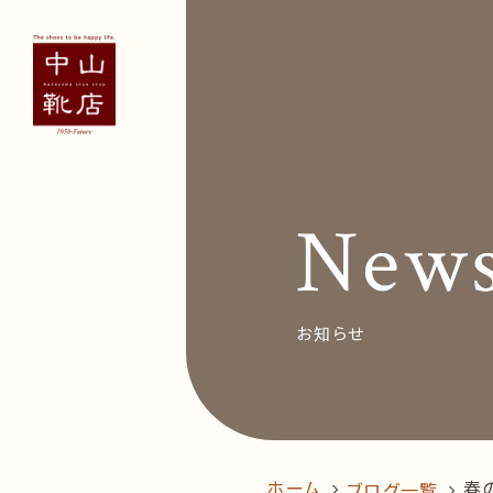
Concept
Voice
お客
New
News&Bl
Recruit
お知らせ
オン
follow us!
ホーム
春
ブログ一覧