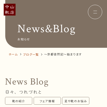
News&Blog
Concept
コンセプト
Insole
オーダー中敷き
Voice
お客様の声
お知らせ
Shop Info
店舗案内
News&Blog
お知らせ
Company
ホーム
～京都徒然記～始まります
ブログ一覧
会社概要
Recruit
採用情報
Business trip
出張相談会
News Blog
オンラインショップ
日々、つれづれと
お問い合わせ
靴の紹介
フェア情報
足や靴のお悩み