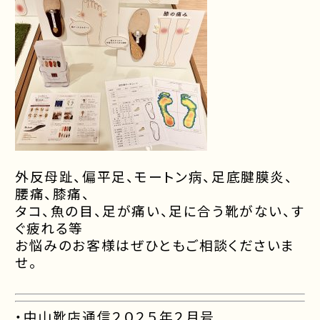
外反母趾、偏平足、モートン病、足底腱膜炎、
腰痛、膝痛、
タコ、魚の目、足が痛い、足に合う靴がない、
す
ぐ疲れる等
お悩みのお客様は
ぜひともご相談くださいま
せ。
・中山靴店通信２０２５年２
月号