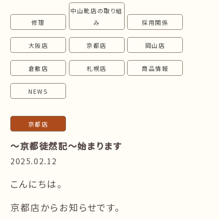
中山靴店の取り組
follow us!
修理
み
採用関係
大阪店
京都店
岡山店
倉敷店
札幌店
商品情報
NEWS
京都店
～京都徒然記～始まります
2025.02.12
こんにちは。
京都店からお知らせです。