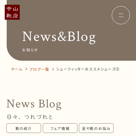
News&Blog
Concept
コンセプト
Insole
オーダー中敷き
Voice
お客様の声
お知らせ
Shop Info
店舗案内
News&Blog
お知らせ
Company
ホーム
シューフィッターおススメシューズ⑤
ブログ一覧
会社概要
Recruit
採用情報
Business trip
出張相談会
News Blog
オンラインショップ
日々、つれづれと
お問い合わせ
靴の紹介
フェア情報
足や靴のお悩み