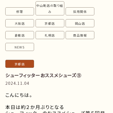
中山靴店の取り組
follow us!
修理
み
採用関係
大阪店
京都店
岡山店
倉敷店
札幌店
商品情報
NEWS
京都店
シューフィッターおススメシューズ⑤
2024.11.04
こんにちは。
本日は約２か月ぶりとなる
シューフィッターのおススメシューズ第５回目