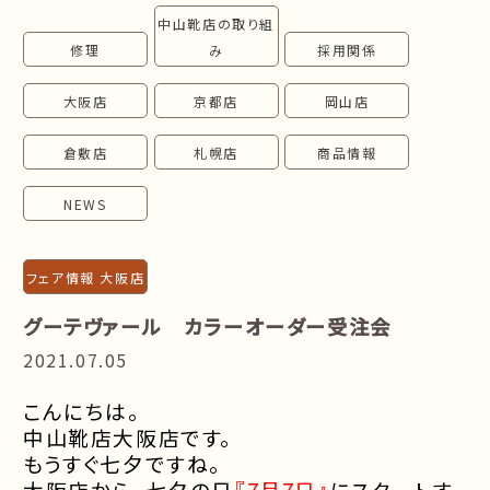
中山靴店の取り組
follow us!
修理
み
採用関係
大阪店
京都店
岡山店
倉敷店
札幌店
商品情報
NEWS
フェア情報 大阪店
グーテヴァール カラーオーダー受注会
2021.07.05
こんにちは。
中山靴店大阪店です。
もうすぐ七夕ですね。
大阪店から、七夕の日
『
7
月
7
日』
にスタートす