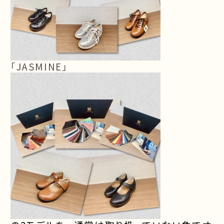
「
JASMINE
」