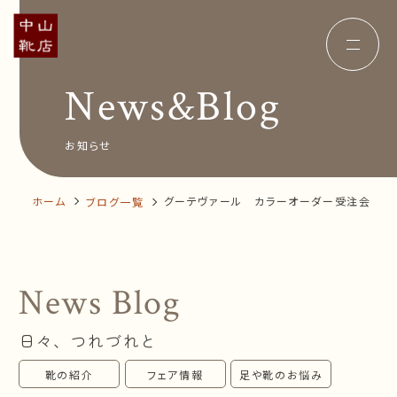
News&Blog
Concept
コンセプト
Insole
オーダー中敷き
Voice
お客様の声
お知らせ
Shop Info
店舗案内
News&Blog
お知らせ
Company
ホーム
グーテヴァール カラーオーダー受注会
ブログ一覧
会社概要
Recruit
採用情報
Business trip
出張相談会
News Blog
オンラインショップ
日々、つれづれと
お問い合わせ
靴の紹介
フェア情報
足や靴のお悩み