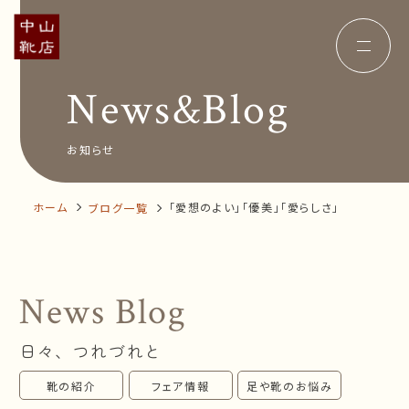
News&Blog
Concept
コンセプト
Insole
オーダー中敷き
Voice
お客様の声
お知らせ
Shop Info
店舗案内
News&Blog
お知らせ
Company
ホーム
「愛想のよい」「優美」「愛らしさ」
ブログ一覧
会社概要
Recruit
採用情報
Business trip
出張相談会
News Blog
オンラインショップ
日々、つれづれと
お問い合わせ
靴の紹介
フェア情報
足や靴のお悩み