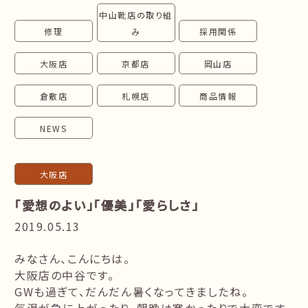
中山靴店の取り組
follow us!
修理
み
採用関係
大阪店
京都店
岡山店
倉敷店
札幌店
商品情報
NEWS
大阪店
「愛想のよい」「優美」「愛らしさ」
2019.05.13
みなさん、こんにちは。
大阪店の中谷です。
GWも過ぎて、だんだん暑くなってきましたね。