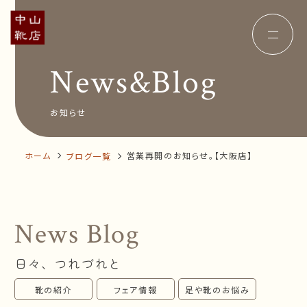
News&Blog
Concept
コンセプト
Insole
オーダー中敷き
Voice
お客様の声
お知らせ
Shop Info
店舗案内
News&Blog
お知らせ
Company
ホーム
営業再開のお知らせ。【大阪店】
ブログ一覧
会社概要
Recruit
採用情報
Business trip
出張相談会
News Blog
オンラインショップ
日々、つれづれと
お問い合わせ
靴の紹介
フェア情報
足や靴のお悩み