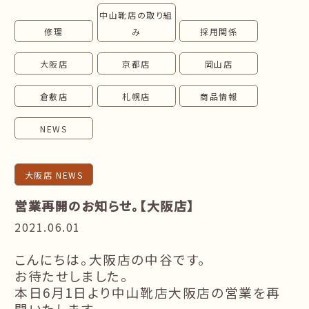
中山靴店の取り組
follow us!
修理
み
採用関係
大阪店
京都店
岡山店
倉敷店
札幌店
商品情報
NEWS
大阪店 NEWS
営業再開のお知らせ。【大阪店】
2021.06.01
こんにちは。大阪店の中谷です。
お待たせしました。
本日
6
月
1
日より中山靴店大阪店の営業を再
開いたします。