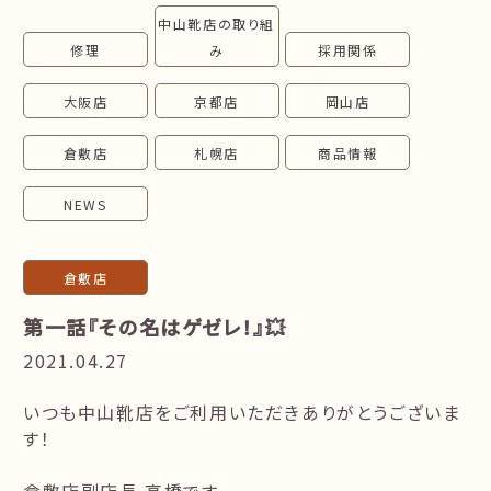
中山靴店の取り組
follow us!
修理
み
採用関係
大阪店
京都店
岡山店
倉敷店
札幌店
商品情報
NEWS
倉敷店
第一話『その名はゲゼレ！』💥
2021.04.27
いつも中山靴店をご利用いただきありがとうございま
す！