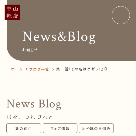
News&Blog
Concept
コンセプト
Insole
オーダー中敷き
Voice
お客様の声
お知らせ
Shop Info
店舗案内
News&Blog
お知らせ
Company
ホーム
第一話『その名はゲゼレ！』💥
ブログ一覧
会社概要
Recruit
採用情報
Business trip
出張相談会
News Blog
オンラインショップ
日々、つれづれと
お問い合わせ
靴の紹介
フェア情報
足や靴のお悩み