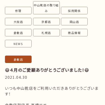
中山靴店の取り組
follow us!
修理
み
採用関係
大阪店
京都店
岡山店
倉敷店
札幌店
商品情報
NEWS
倉敷店
😃４月のご愛顧ありがとうございました！😃
2021.04.30
いつも中山靴店をご利用いただきありがとうございま
す！