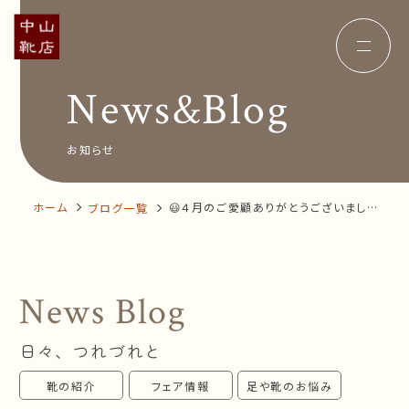
News&Blog
Concept
コンセプト
Insole
オーダー中敷き
Voice
お客様の声
お知らせ
Shop Info
店舗案内
News&Blog
お知らせ
Company
ホーム
😃４月のご愛顧ありがとうございました！
ブログ一覧
会社概要
Recruit
😃
採用情報
Business trip
出張相談会
News Blog
オンラインショップ
日々、つれづれと
お問い合わせ
靴の紹介
フェア情報
足や靴のお悩み