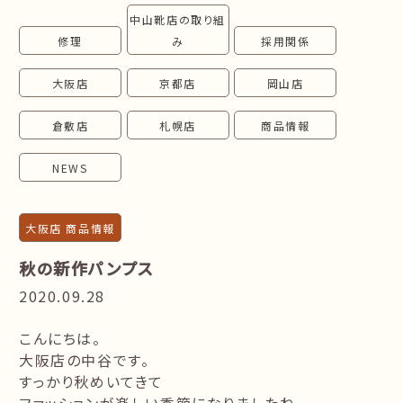
中山靴店の取り組
follow us!
修理
み
採用関係
大阪店
京都店
岡山店
倉敷店
札幌店
商品情報
NEWS
大阪店 商品情報
秋の新作パンプス
2020.09.28
こんにちは。
大阪店の中谷です。
すっかり秋めいてきて