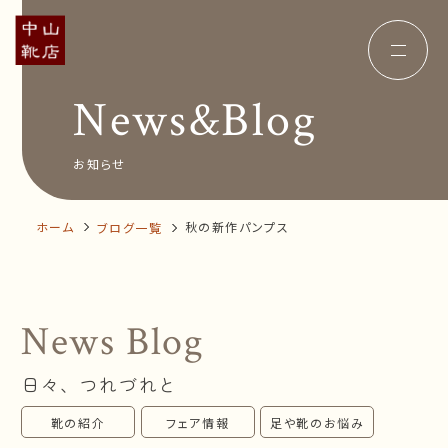
News&Blog
Concept
コンセプト
Insole
オーダー中敷き
Voice
お客様の声
お知らせ
Shop Info
店舗案内
News&Blog
お知らせ
Company
ホーム
秋の新作パンプス
ブログ一覧
会社概要
Recruit
採用情報
Business trip
出張相談会
News Blog
オンラインショップ
日々、つれづれと
お問い合わせ
靴の紹介
フェア情報
足や靴のお悩み