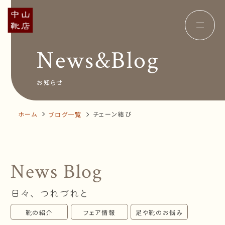
News&Blog
Concept
コンセプト
Insole
オーダー中敷き
Voice
お客様の声
お知らせ
Shop Info
店舗案内
News&Blog
お知らせ
Company
ホーム
チェーン結び
ブログ一覧
会社概要
Recruit
採用情報
Business trip
出張相談会
News Blog
オンラインショップ
日々、つれづれと
お問い合わせ
靴の紹介
フェア情報
足や靴のお悩み