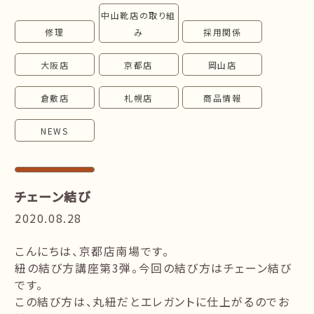
中山靴店の取り組
follow us!
修理
み
採用関係
大阪店
京都店
岡山店
倉敷店
札幌店
商品情報
NEWS
チェーン結び
2020.08.28
こんにちは、京都店南場です。
紐の結び方講座第3弾。今回の結び方はチェーン結び
です。
この結び方は、丸紐だとエレガントに仕上がるのでお