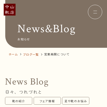
News&Blog
Concept
コンセプト
Insole
オーダー中敷き
Voice
お客様の声
お知らせ
Shop Info
店舗案内
News&Blog
お知らせ
Company
ホーム
営業再開について
ブログ一覧
会社概要
Recruit
採用情報
Business trip
出張相談会
News Blog
オンラインショップ
日々、つれづれと
お問い合わせ
靴の紹介
フェア情報
足や靴のお悩み