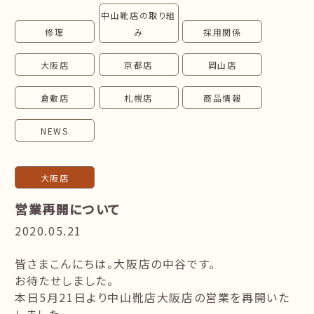
中山靴店の取り組
follow us!
修理
み
採用関係
大阪店
京都店
岡山店
倉敷店
札幌店
商品情報
NEWS
大阪店
営業再開について
2020.05.21
皆さまこんにちは。大阪店の中谷です。
お待たせしました。
本日5月21日より中山靴店大阪店の営業を再開いた