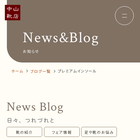
News&Blog
Concept
コンセプト
Insole
オーダー中敷き
Voice
お客様の声
お知らせ
Shop Info
店舗案内
News&Blog
お知らせ
Company
ホーム
プレミアムインソール
ブログ一覧
会社概要
Recruit
採用情報
Business trip
出張相談会
News Blog
オンラインショップ
日々、つれづれと
お問い合わせ
靴の紹介
フェア情報
足や靴のお悩み