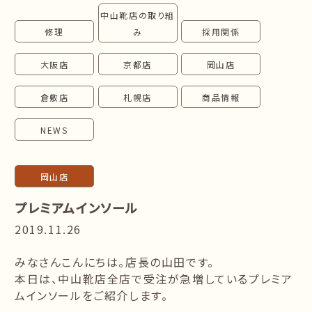
中山靴店の取り組
follow us!
修理
み
採用関係
大阪店
京都店
岡山店
倉敷店
札幌店
商品情報
NEWS
岡山店
プレミアムインソール
2019.11.26
みなさんこんにちは。店長の山田です。
本日は、中山靴店全店で受注が急増しているプレミア
ムインソールをご紹介します。