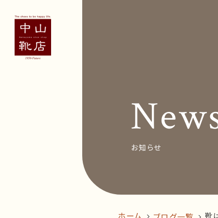
Concept
Voice
お客
New
News&Bl
Recruit
お知らせ
オン
follow us!
ホーム
靴
ブログ一覧