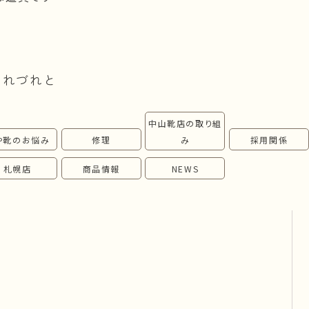
つれづれと
中山靴店の取り組
や靴のお悩み
修理
み
採用関係
札幌店
商品情報
NEWS