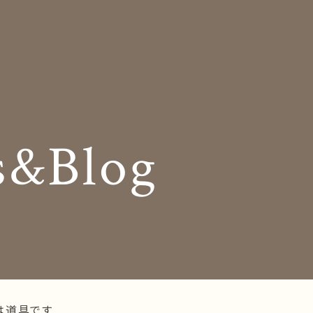
Insole
コンセプト
オーダー中敷き
Shop Info
様の声
店舗案内
s&Blog
og
Company
お知らせ
会社概要
Business trip
採用情報
出張相談会
ラインショップ
お問い合わせ
は道具です