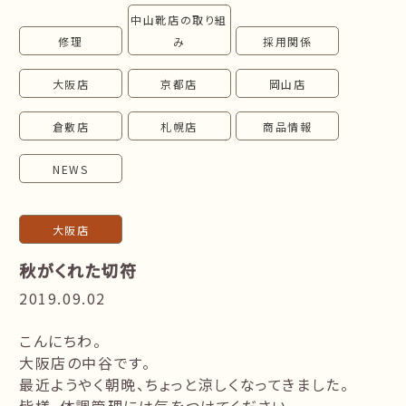
中山靴店の取り組
follow us!
修理
み
採用関係
大阪店
京都店
岡山店
倉敷店
札幌店
商品情報
NEWS
大阪店
秋がくれた切符
2019.09.02
こんにちわ。
大阪店の中谷です。
最近ようやく朝晩、ちょっと涼しくなってきました。