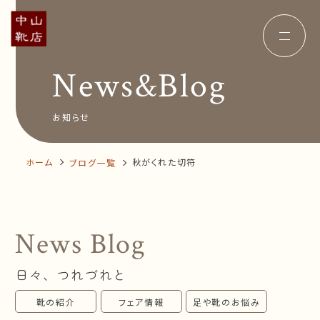
News&Blog
Concept
コンセプト
Insole
オーダー中敷き
Voice
お客様の声
お知らせ
Shop Info
店舗案内
News&Blog
お知らせ
Company
ホーム
秋がくれた切符
ブログ一覧
会社概要
Recruit
採用情報
Business trip
出張相談会
News Blog
オンラインショップ
日々、つれづれと
お問い合わせ
靴の紹介
フェア情報
足や靴のお悩み