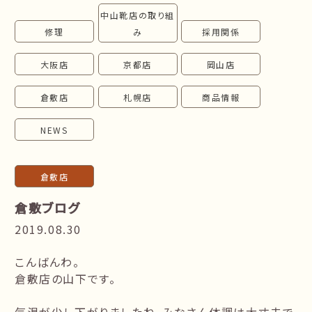
中山靴店の取り組
follow us!
修理
み
採用関係
大阪店
京都店
岡山店
倉敷店
札幌店
商品情報
NEWS
倉敷店
倉敷ブログ
2019.08.30
こんばんわ。
倉敷店の山下です。