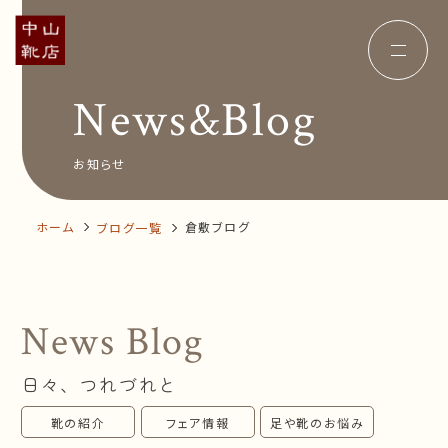
News&Blog
Concept
コンセプト
Insole
オーダー中敷き
Voice
お客様の声
お知らせ
Shop Info
店舗案内
News&Blog
お知らせ
Company
ホーム
倉敷ブログ
ブログ一覧
会社概要
Recruit
採用情報
Business trip
出張相談会
News Blog
オンラインショップ
日々、つれづれと
お問い合わせ
靴の紹介
フェア情報
足や靴のお悩み