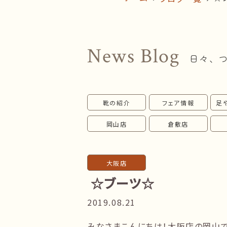
News Blog
日々、
靴の紹介
フェア情報
足
岡山店
倉敷店
大阪店
☆ブーツ☆
2019.08.21
みなさまこんにちは！大阪店の岡山で