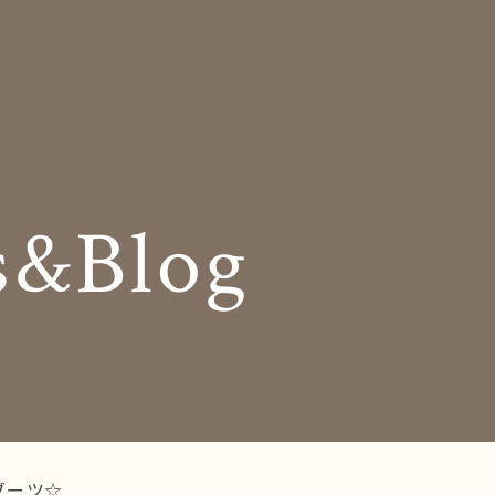
Insole
コンセプト
オーダー中敷き
Shop Info
様の声
店舗案内
s&Blog
og
Company
お知らせ
会社概要
Business trip
採用情報
出張相談会
ラインショップ
お問い合わせ
ブーツ☆