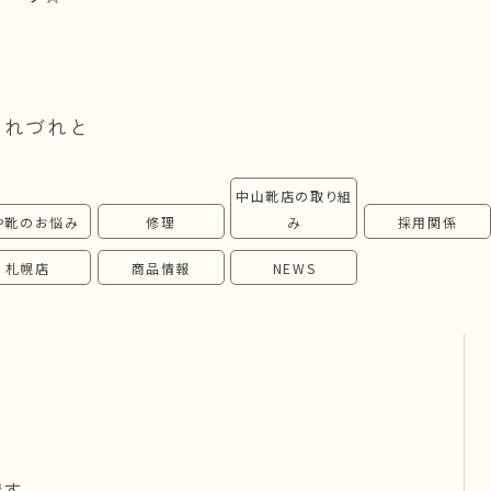
つれづれと
中山靴店の取り組
や靴のお悩み
修理
み
採用関係
札幌店
商品情報
NEWS
す。