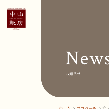
Concept
Voice
お客
New
News&Bl
Recruit
お知らせ
オン
follow us!
ホーム
☆
ブログ一覧