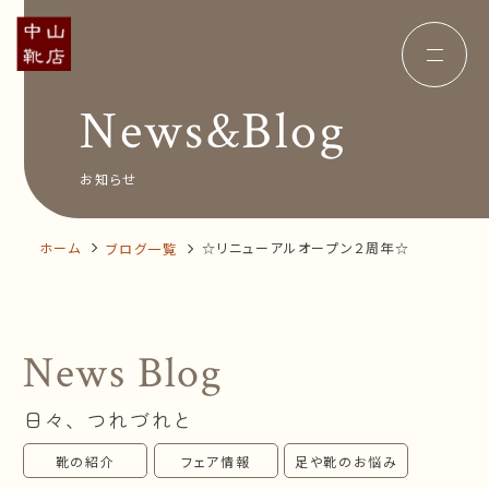
News&Blog
Concept
コンセプト
Insole
オーダー中敷き
Voice
お客様の声
お知らせ
Shop Info
店舗案内
News&Blog
お知らせ
Company
ホーム
☆リニューアルオープン２周年☆
ブログ一覧
会社概要
Recruit
採用情報
Business trip
出張相談会
News Blog
オンラインショップ
日々、つれづれと
お問い合わせ
靴の紹介
フェア情報
足や靴のお悩み