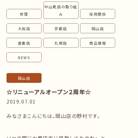
中山靴店の取り組
follow us!
修理
み
採用関係
大阪店
京都店
岡山店
倉敷店
札幌店
商品情報
NEWS
岡山店
☆リニューアルオープン２周年☆
2019.07.01
みなさまこんにちは。岡山店の野村です。