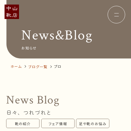
News&Blog
Concept
コンセプト
Insole
オーダー中敷き
Voice
お客様の声
お知らせ
Shop Info
店舗案内
News&Blog
お知らせ
Company
ホーム
プロ
ブログ一覧
会社概要
Recruit
採用情報
Business trip
出張相談会
News Blog
オンラインショップ
日々、つれづれと
お問い合わせ
靴の紹介
フェア情報
足や靴のお悩み