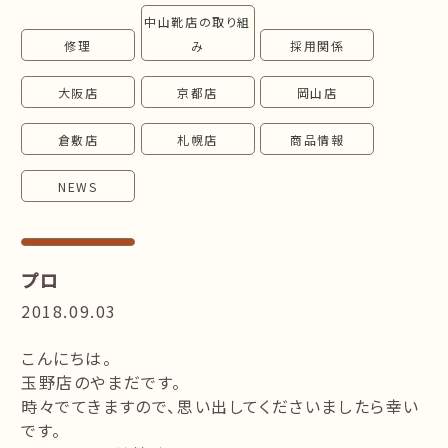
中山靴店の取り組
follow us!
修理
み
採用関係
大阪店
京都店
岡山店
倉敷店
札幌店
商品情報
NEWS
プロ
2018.09.03
こんにちは。
玉野店のやまだです。
時々でてきますので、思い出してくださいましたら幸い
です。