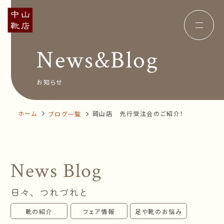
News&Blog
Concept
コンセプト
Insole
オーダー中敷き
Voice
お客様の声
お知らせ
Shop Info
店舗案内
News&Blog
お知らせ
Company
ホーム
岡山店 先行受注会のご紹介！
ブログ一覧
会社概要
Recruit
採用情報
Business trip
出張相談会
News Blog
オンラインショップ
日々、つれづれと
お問い合わせ
靴の紹介
フェア情報
足や靴のお悩み