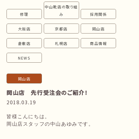
中山靴店の取り組
follow us!
修理
み
採用関係
大阪店
京都店
岡山店
倉敷店
札幌店
商品情報
NEWS
岡山店
岡山店 先行受注会のご紹介！
2018.03.19
皆様こんにちは。

岡山店スタッフの中山あゆみです。
