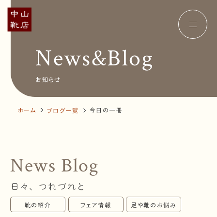
News&Blog
Concept
コンセプト
Insole
オーダー中敷き
Voice
お客様の声
お知らせ
Shop Info
店舗案内
News&Blog
お知らせ
Company
ホーム
今日の一冊
ブログ一覧
会社概要
Recruit
採用情報
Business trip
出張相談会
News Blog
オンラインショップ
日々、つれづれと
お問い合わせ
靴の紹介
フェア情報
足や靴のお悩み