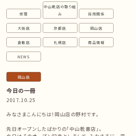
中山靴店の取り組
follow us!
修理
み
採用関係
大阪店
京都店
岡山店
倉敷店
札幌店
商品情報
NEWS
岡山店
今日の一冊
2017.10.25
みなさまこんにちは！岡山店の野村です。
先日オープンしたばかりの「中山靴書店」。